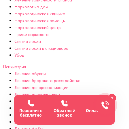
Нарколог на дом
Наркологическая клиника
Наркологическая помощь
Наркологический центр
Прием нарколога
Снятие ломки
Снятие ломки в стационаре
Убод
Психиатрия
Лечение абулии
Лечение бредового расстройства
Лечение деперсонализации
Лечение дереализации
Лечение детского невроза
Лечение дромомании
Позвонить
Обратный
Онлайн-чат
Лечение энкопреза
бесплатно
звонок
Лечение эпилепсии
Лечение фобий