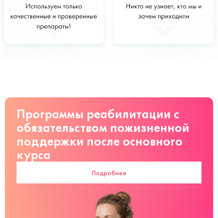
Стоимость
Заказать
от 2500 руб
Программы реабилитации с
обязательством пожизненной
поддержки после основного
курса
Подробнее