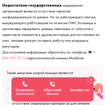
Недостатком государственных
медицинских
организаций является отсутствие гарантии
конфиденциальности данных. Из-за действующего закона,
вынуждающего работающие по полисам ОМС больницы и
диспансеры передавать данные зависимых от алкоголя и
наркотиков пациентов в другие инстанции для постановки на
учет, человек рискует потерять работу или разрушить
репутацию.
Для получения информации обратитесь по телефону: ☎️
8-
846-970-70-14
наркологической клиники Монблан.
Также минусами скорой помощи являются:
прибытие к пациенту в течение полутора-двух часов;
а
присутствие в бригаде терапевтов и фельдшеров,
Позвонить
Обратный
Онлайн-чат
бесплатно
звонок
не
наркологов;
отсутствие специальных препаратов для лечения