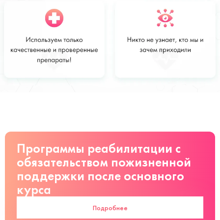
Стоимость
Заказать
от 2000 руб
Программы реабилитации с
обязательством пожизненной
поддержки после основного
курса
Подробнее