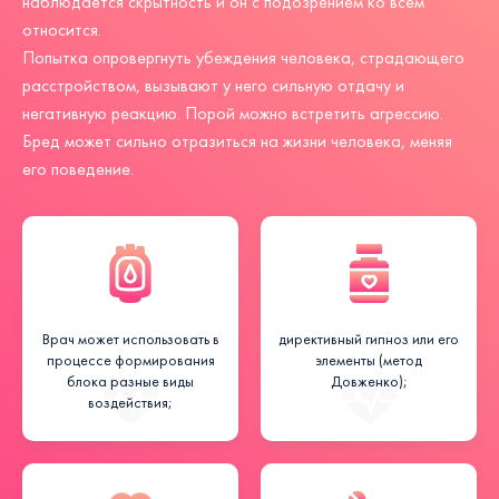
наблюдается скрытность и он с подозрением ко всем
относится.
Попытка опровергнуть убеждения человека, страдающего
расстройством, вызывают у него сильную отдачу и
негативную реакцию. Порой можно встретить агрессию.
Бред может сильно отразиться на жизни человека, меняя
его поведение.
Врач может использовать в
директивный гипноз или его
процессе формирования
элементы (метод
блока разные виды
Довженко);
воздействия;