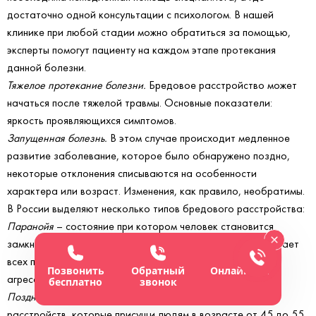
достаточно одной консультации с психологом. В нашей
клинике при любой стадии можно обратиться за помощью,
эксперты помогут пациенту на каждом этапе протекания
данной болезни.
Тяжелое протекание болезни.
Бредовое расстройство может
начаться после тяжелой травмы. Основные показатели:
яркость проявляющихся симптомов.
Запущенная болезнь.
В этом случае происходит медленное
развитие заболевание, которое было обнаружено поздно,
некоторые отклонения списываются на особенности
характера или возраст. Изменения, как правило, необратимы.
В России выделяют несколько типов бредового расстройства:
Паранойя
– состояние при котором человек становится
замкнутым и подозрительным без причины. Человек начинает
всех подозревать во лжи. Он становится негативным,
Позвонить
Обратный
Онлайн-чат
агрессивным и чувствительным к критике.
бесплатно
звонок
Поздняя парафрения
– общее название бредовых
расстройств, которые присущи людям в возрасте от 45 до 55