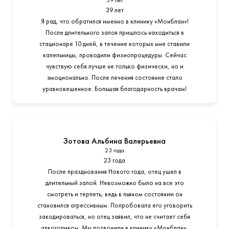
39 лет
39 лет
Я рад, что обратился именно в клинику «Монблан»!
После длительного запоя пришлось находиться в
стационаре 10 дней, в течение которых мне ставили
капельницы, проводили физиопроцедуры. Сейчас
чувствую себя лучше не только физически, но и
эмоционально. После лечения состояние стало
уравновешенное. Большая благодарность врачам!
Зотова Альбина Валерьевна
23 года
23 года
После празднования Нового года, отец ушел в
длительный запой. Невозможно было на все это
смотреть и терпеть, ведь в пьяном состоянии он
становился агрессивным. Попробовала его уговорить
закодироваться, но отец заявил, что не считает себя
алкоголиком. Мы позвонили в клинику «Монблан».