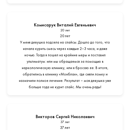
Комисарук Виталий Евгеньевич
20 лет
20 лет
У меня девушка подсела на спайсы. Дошло до того, что
начала курить смесь через каждые 2–3 часа, и даже
ночью. Тогда я пошел на крайние меры и поставил
ультиматум: или мы обращаемся за помощью в
наркологическую клинику, или я бросаю ее. В итоге,
обратились в клинику «Монблан», где сняли ломку и
назначили полное лечение. Результат – моя девушка уже
больше года не курит спайс. Мы очень рады!
Викторов Сергей Николаевич
37 лет
37 лет