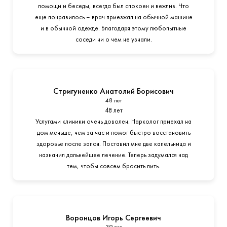
помощи и беседы, всегда был спокоен и вежлив. Что
еще понравилось – врач приезжал на обычной машине
и в обычной одежде. Благодаря этому любопытные
соседи ни о чем не узнали.
Стригуненко Анатолий Борисович
48 лет
48 лет
Услугами клиники очень доволен. Нарколог приехал на
дом меньше, чем за час и помог быстро восстановить
здоровье после запоя. Поставил мне две капельница и
назначил дальнейшее лечение. Теперь задумался над
тем, чтобы совсем бросить пить.
Воронцов Игорь Сергеевич