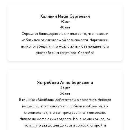
Калинин Иван Сергеевич
40 лет
40 лет
Огромная благодарность клинике за то, что помогли
избавиться от алкогольной зависимости. Нарколог и
психолог убедили, что можно жить и без ежедневного
употребления спиртного. Спасибо!
Ястребова Анна Борисовна
56 лет
56 лет
В клинике «Монблан» действительно помогают. Никогда
не думала, что столкнуть с подобной проблемой, но
сложилось так, что сын пристрастился к алкоголю.
Ничего не могла с ним поделать. Но, в конце концов, он
понял, что уже дошел до края и согласился пройти