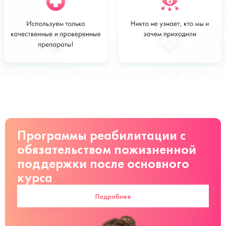
Стоимость
Заказать
от 2 000 руб
Программы реабилитации с
обязательством пожизненной
поддержки после основного
курса
Подробнее