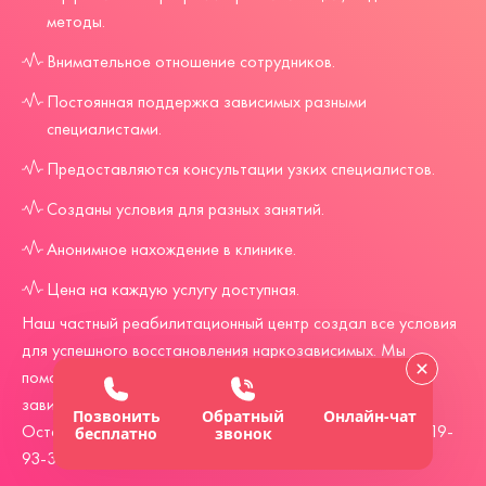
методы.
Внимательное отношение сотрудников.
Постоянная поддержка зависимых разными
специалистами.
Предоставляются консультации узких специалистов.
Созданы условия для разных занятий.
Анонимное нахождение в клинике.
Цена на каждую услугу доступная.
Наш частный реабилитационный центр создал все условия
для успешного восстановления наркозависимых. Мы
помогаем всем, кто столкнулся с этой опасной
зависимостью. Вызвать врачей можно в любое время.
Позвонить
Обратный
Онлайн-чат
Оставляйте заявку на сайте и по телефону ☎
8 (903) 019-
бесплатно
звонок
93-36
.