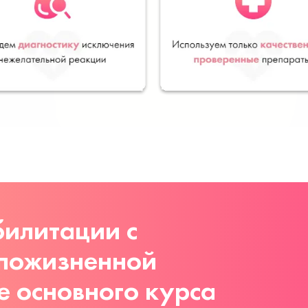
илитации с
 пожизненной
е основного курса