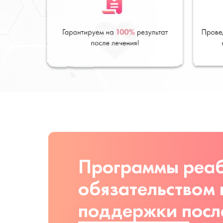
Программы реаб
обязательством
поддержки посл