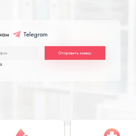
енам
Telegram
Отправить заявку
та