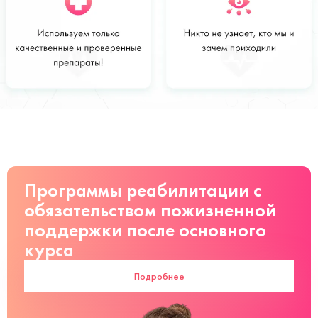
Стоимость
Заказать
от 3200 руб
Программы реабилитации с
обязательством пожизненной
поддержки после основного
курса
Подробнее